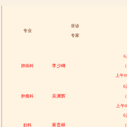
坐诊
专业
专家
6
李少峰
肺病科
上午09
6
吴渊辉
肿瘤科
上午08
6
蒋贵林
妇科