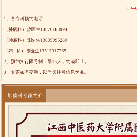
上午08
1、各专科预约电话：
（肺病科）曾医生13870188994
（肿瘤科）陈医生
13635995289
（妇 科）陈
医生13517017265
2、预约实行限号制，限15人，约满即止。
3、专家如有变动，以当天挂号信息为准。
肺病科专家简介