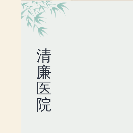
清
廉
医
院