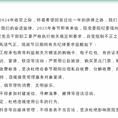
2024年收官之际，怀着希望回首过往一年的拼搏之路，我们
我们的奋进旋律。2025年春节即将来临，院党委院纪委现
全院党员干部职工要严格执行相关规定和要求，自觉抵制不正之
间风清气正。现就节日期间有关纪律要求提醒如下：
工程承包商等利益相关方赠送的购物卡、电子红包、有价证
访、宴请、联谊等活动；严禁用公款旅游、购买景点门票，
收费标准，坚决杜绝在春节期间出现私自收费、分解收费、
接待，违规接受管理服务对象宴请。
，倡导理性消费、文明娱乐。
不得参加封建迷信、寻衅滋事、赌博等违法活动。
定，杜绝违规使用公车的行为。
抖音等自媒体管理，不得发表不当言论，坚决杜绝影响医院
。