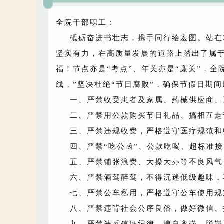
全院干部职工：
砥砺奋进书壮志，携手同行绘宏图。站在
坚实有力，在高质量发展的道路上踏出了属于
福！节点亦是“考点”、年关亦是“廉关”，
线，”坚决杜绝“节日腐败”，确保节假日期
一、严禁收受患者及家属、药械供应商、
二、严禁用公款购买节日礼品、搞相互走
三、严禁违规收费，严格遵守医疗规范和
四、严禁“吃公函”、公款吃喝、超标准
五、严禁铺张浪费、大操大办等不良风气
六、严禁酒驾醉驾，不得沉迷低级趣味，
七、严禁公车私用，严格遵守公车使用规
八、严禁违背社会公序良俗，做好微信、
九、严禁违反值班纪律，擅自离岗、脱岗