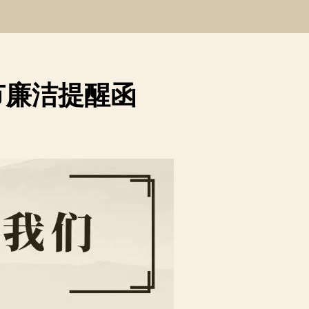
节廉洁提醒函